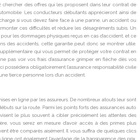
ez chercher des offres qui les proposent dans leur contrat de
automobile. Les conducteurs débutants apprécieront ainsi de
 charge si vous devez faire face à une panne, un accident ou
onter ces difficultés et réduire les désagréments subis. Un
t pour les dommages physiques reçus en cas d’accident, et ce
s des accidents, cette garantie peut donc se montrer utile.
e supplémentaire qui vous permet de protéger votre contrat en
 ne pas voir vos frais d’assurance grimper en flèche dès vos
ci possédera obligatoirement l’assurance responsabilité civile
ne tierce personne lors d’un accident.
mises en ligne par les assureurs. De nombreux atouts leur sont
buts sur la route. Parmi les points forts des assurances auto
et visent le plus souvent à cibler précisément les attentes des
ière, vous serez en mesure d’avoir accès à des primes plus
vent être comparés aisément. Il vous suffira de quelques clics
n ligne ont également l’avantage de la transparence des prix,