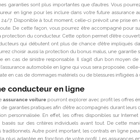
aines garanties sont plus importantes que d’autres. Vous pourr
ureur en ligne pour les inclure dans votre future assurance 
24/7. Disponible à tout moment, celle-ci prévoit une prise en
route. De cette façon, vous pourrez être accompagné pour surm
la protection du conducteur. Cette option permet d’être couver
ducteurs qui débutent ont plus de chance d’être impliqués dan
ourrez choisir aussi la protection du bonus malus, une garanti
 en cas de sinistre responsable. Il s’agit d’un bon moyen de
 l’assurance automobile en ligne qui vous sera proposée, celle-
e en cas de dommages matériels ou de blessures infligées à u
ne conducteur en ligne
re
assurance voiture
pourront explorer avec profit les offres é
e garanties pratiques afin d’être accompagnés durant leurs dé
ation personnalisée. En effet, les offres disponibles sur Intern
 basés sur des critères individuels avant tout. De cette man
traditionnels. Autre point important, les contrats en ligne peu
 la plus adaptée en fonction de votre profil. Les assurances e