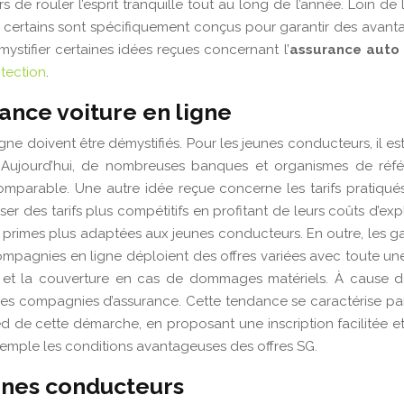
 rouler l’esprit tranquille tout au long de l’année. Loin de l
t certains sont spécifiquement conçus pour garantir des avanta
stifier certaines idées reçues concernant l’
assurance auto 
otection
.
ance voiture en ligne
ne doivent être démystifiés. Pour les jeunes conducteurs, il es
 Aujourd’hui, de nombreuses banques et organismes de réfé
 comparable. Une autre idée reçue concerne les tarifs pratiqu
des tarifs plus compétitifs en profitant de leurs coûts d’exp
rimes plus adaptées aux jeunes conducteurs. En outre, les gar
 compagnies en ligne déploient des offres variées avec toute
et la couverture en cas de dommages matériels. À cause de
 compagnies d’assurance. Cette tendance se caractérise par d
ied de cette démarche, en proposant une inscription facilitée 
xemple les conditions avantageuses des offres SG.
unes conducteurs