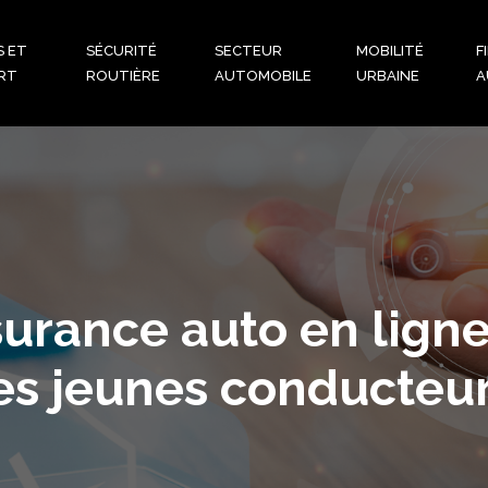
S ET
SÉCURITÉ
SECTEUR
MOBILITÉ
F
RT
ROUTIÈRE
AUTOMOBILE
URBAINE
A
surance auto en lign
es jeunes conducteu