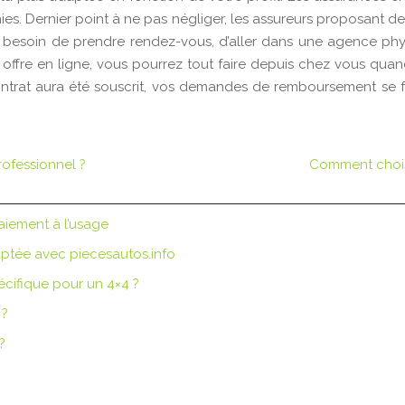
ies. Dernier point à ne pas négliger, les assureurs proposant des
 besoin de prendre rendez-vous, d’aller dans une agence phys
offre en ligne, vous pourrez tout faire depuis chez vous qua
ntrat aura été souscrit, vos demandes de remboursement se f
rofessionnel ?
Comment chois
aiement à l’usage
ptée avec piecesautos.info
cifique pour un 4×4 ?
 ?
?