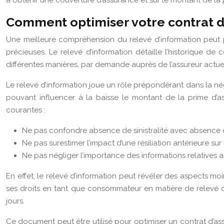
à obtenir une couverture d’assurance et sur le montant de la 
Comment optimiser votre contrat d’
Une meilleure compréhension du relevé d’information peut 
précieuses. Le relevé d’information détaille l’historique de 
différentes manières, par demande auprès de l’assureur actuel o
Le relevé d’information joue un rôle prépondérant dans la nég
pouvant influencer à la baisse le montant de la prime d’as
courantes :
Ne pas confondre absence de sinistralité avec absence d
Ne pas surestimer l’impact d’une résiliation antérieure sur
Ne pas négliger l’importance des informations relatives
En effet, le relevé d’information peut révéler des aspects moin
ses droits en tant que consommateur en matière de relevé d’i
jours.
Ce document peut être utilisé pour optimiser un contrat d’as