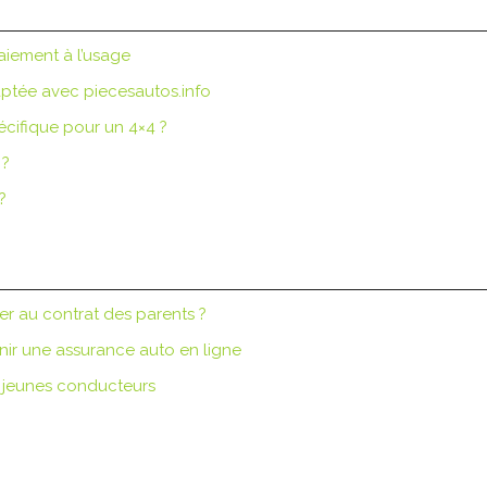
aiement à l’usage
ptée avec piecesautos.info
cifique pour un 4×4 ?
 ?
?
er au contrat des parents ?
enir une assurance auto en ligne
s jeunes conducteurs